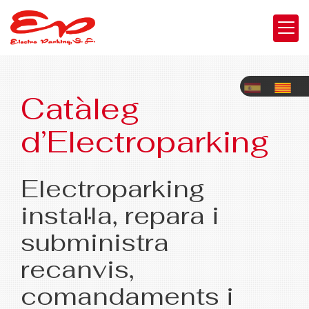
Catàleg
d’Electroparking
Electroparking
instal·la, repara i
subministra
recanvis,
comandaments i