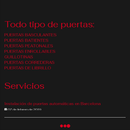
Todo tipo de puertas:
PUERTAS BASCULANTES
PUERTAS BATIENTES
PUERTAS PEATONALES
PUERTAS ENROLLABLES
GUILLOTINAS
PUERTAS CORREDERAS
PUERTAS DE LIBRILLO
Servicios
Instalación de puertas automáticas en Barcelona
07 de febrero de 2019